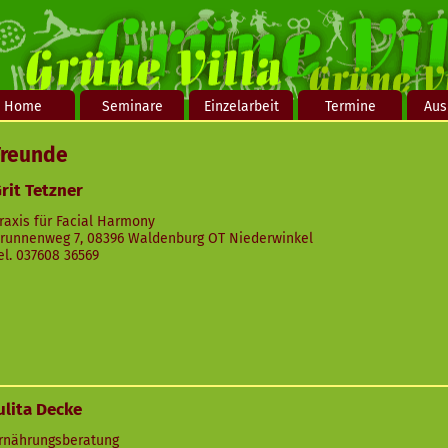
Home
Seminare
Einzelarbeit
Termine
Aus
Freunde
rit Tetzner
raxis für Facial Harmony
runnenweg 7, 08396 Waldenburg OT Niederwinkel
el. 037608 36569
ulita Decke
rnährungsberatung