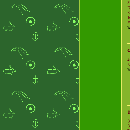
Z
"
K
T
M
w
C
Z
K
w
D
B
B