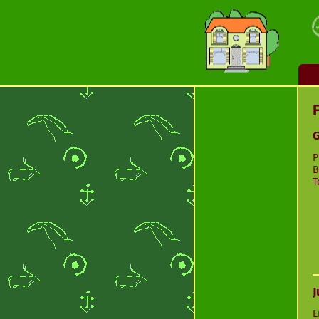
G
P
B
T
J
E