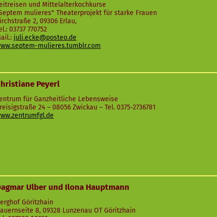
eitreisen und Mittelalterkochkurse
Septem mulieres" Theaterprojekt für starke Frauen
irchstraße 2, 09306 Erlau,
el.: 03737 770752
ail.:
juli.ecke@posteo.de
ww.septem-mulieres.tumblr.com
hristiane Peyerl
entrum für Ganzheitliche Lebensweise
reisigstraße 24 – 08056 Zwickau – Tel. 0375-2736781
ww.zentrumfgl.de
agmar Ulber und Ilona Hauptmann
erghof Göritzhain
auernseite 8, 09328 Lunzenau OT Göritzhain