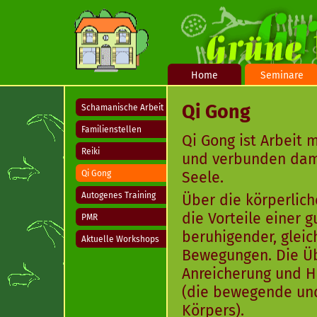
Home
Seminare
Qi Gong
Schamanische Arbeit
Familienstellen
Qi Gong ist Arbeit 
Reiki
und verbunden dami
Qi Gong
Seele.
Autogenes Training
Über die körperlich
die Vorteile einer 
PMR
beruhigender, glei
Aktuelle Workshops
Bewegungen. Die Ü
Anreicherung und H
(die bewegende und
Körpers).